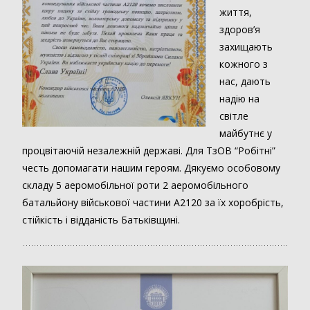
життя,
здоров’я
захищають
кожного з
нас, дають
надію на
світле
майбутнє у
процвітаючій незалежній державі. Для ТзОВ “Робітні”
честь допомагати нашим героям. Дякуємо особовому
складу 5 аеромобільної роти 2 аеромобільного
батальйону військової частини А2120 за їх хоробрість,
стійкість і відданість Батьківщині.