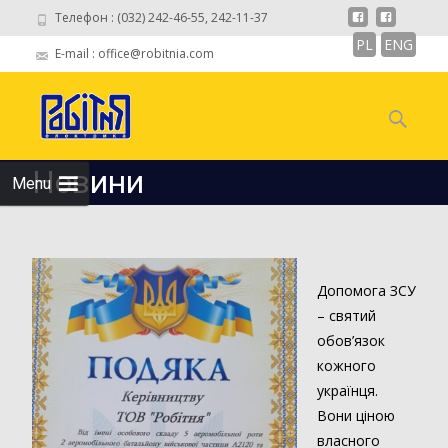
Телефон : (032) 242-46-55, 242-11-37
PL
ENG
E-mail : office@robitnia.com
Skip to
content
Пошук:
Новини
Menu
Допомога ЗСУ
– святий
обов’язок
кожного
українця.
Вони ціною
власного