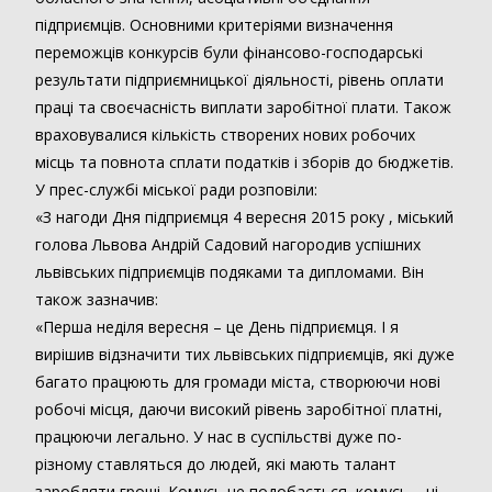
підприємців. Основними критеріями визначення
переможців конкурсів були фінансово-господарські
результати підприємницької діяльності, рівень оплати
праці та своєчасність виплати заробітної плати. Також
враховувалися кількість створених нових робочих
місць та повнота сплати податків і зборів до бюджетів.
У прес-службі міської ради розповіли:
«З нагоди Дня підприємця 4 вересня 2015 року , міський
голова Львова Андрій Садовий нагородив успішних
львівських підприємців подяками та дипломами. Він
також зазначив:
«Перша неділя вересня – це День підприємця. І я
вирішив відзначити тих львівських підприємців, які дуже
багато працюють для громади міста, створюючи нові
робочі місця, даючи високий рівень заробітної платні,
працюючи легально. У нас в суспільстві дуже по-
різному ставляться до людей, які мають талант
заробляти гроші. Комусь це подобається, комусь – ні.